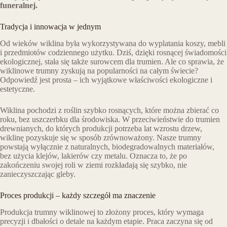
funeralnej.
Tradycja i innowacja w jednym
Od wieków wiklina była wykorzystywana do wyplatania koszy, mebli
i przedmiotów codziennego użytku. Dziś, dzięki rosnącej świadomości
ekologicznej, stała się także surowcem dla trumien. Ale co sprawia, że
wiklinowe trumny zyskują na popularności na całym świecie?
Odpowiedź jest prosta – ich wyjątkowe właściwości ekologiczne i
estetyczne.
Wiklina pochodzi z roślin szybko rosnących, które można zbierać co
roku, bez uszczerbku dla środowiska. W przeciwieństwie do trumien
drewnianych, do których produkcji potrzeba lat wzrostu drzew,
wiklinę pozyskuje się w sposób zrównoważony. Nasze trumny
powstają wyłącznie z naturalnych, biodegradowalnych materiałów,
bez użycia klejów, lakierów czy metalu. Oznacza to, że po
zakończeniu swojej roli w ziemi rozkładają się szybko, nie
zanieczyszczając gleby.
Proces produkcji – każdy szczegół ma znaczenie
Produkcja trumny wiklinowej to złożony proces, który wymaga
precyzji i dbałości o detale na każdym etapie. Praca zaczyna się od