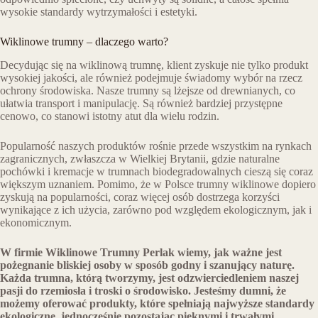
wysokie standardy wytrzymałości i estetyki.
Wiklinowe trumny – dlaczego warto?
Decydując się na wiklinową trumnę, klient zyskuje nie tylko produkt
wysokiej jakości, ale również podejmuje świadomy wybór na rzecz
ochrony środowiska. Nasze trumny są lżejsze od drewnianych, co
ułatwia transport i manipulację. Są również bardziej przystępne
cenowo, co stanowi istotny atut dla wielu rodzin.
Popularność naszych produktów rośnie przede wszystkim na rynkach
zagranicznych, zwłaszcza w Wielkiej Brytanii, gdzie naturalne
pochówki i kremacje w trumnach biodegradowalnych cieszą się coraz
większym uznaniem. Pomimo, że w Polsce trumny wiklinowe dopiero
zyskują na popularności, coraz więcej osób dostrzega korzyści
wynikające z ich użycia, zarówno pod względem ekologicznym, jak i
ekonomicznym.
W firmie Wiklinowe Trumny Perlak wiemy, jak ważne jest
pożegnanie bliskiej osoby w sposób godny i szanujący naturę.
Każda trumna, którą tworzymy, jest odzwierciedleniem naszej
pasji do rzemiosła i troski o środowisko. Jesteśmy dumni, że
możemy oferować produkty, które spełniają najwyższe standardy
ekologiczne, jednocześnie pozostając pięknymi i trwałymi.