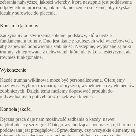
zebrania najwyższej jakości wierzby, która następnie jest poddawana
odpowiednim procesom, takim jak moczenie i suszenie, aby uzyskać
idealny surowiec do plecenia.
Konstrukcja trumny
Zaczynamy od stworzenia solidnej podstawy, która będzie
fundamentem trumny. Dno jest tkane z grubszych wici wierzbowych,
aby zapewnić odpowiednią stabilność. Następnie, wyplatane są boki
trumny, zintegrowane z uchwytami, które nie tylko są estetyczne, ale
również funkcjonalne.
Wykończenie
Każda trumna wiklinowa może być personalizowana. Oferujemy
możliwość wyboru rozmiaru, kolorystyki, wypełnienia czy elementów
zdobniczych. Dzięki temu możemy dopasować produkt do
indywidualnych potrzeb oraz oczekiwań klienta.
Kontrola jakości
Ręczna praca daje nam możliwość zadbania o każdy, nawet
najdrobniejszy szczegół. Dlatego wychodząca spod naszej ręki trumna
poddawana jest przeglądowi. Sprawdzamy, czy wszystkie elementy są
odpowiednio splecione, czy uchwyty są solidne, a całość spełnia