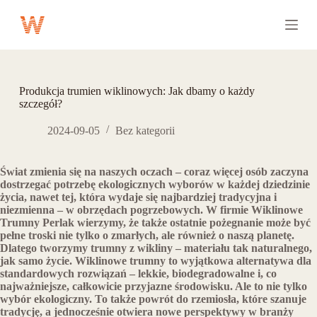
P
r
z
e
j
d
ź
Produkcja trumien wiklinowych: Jak dbamy o każdy
d
szczegół?
o
t
2024-09-05
Bez kategorii
r
e
ś
Świat zmienia się na naszych oczach – coraz więcej osób zaczyna
c
dostrzegać potrzebę ekologicznych wyborów w każdej dziedzinie
i
życia, nawet tej, która wydaje się najbardziej tradycyjna i
niezmienna – w obrzędach pogrzebowych. W firmie Wiklinowe
Trumny Perlak wierzymy, że także ostatnie pożegnanie może być
pełne troski nie tylko o zmarłych, ale również o naszą planetę.
Dlatego tworzymy trumny z wikliny – materiału tak naturalnego,
jak samo życie. Wiklinowe trumny to wyjątkowa alternatywa dla
standardowych rozwiązań – lekkie, biodegradowalne i, co
najważniejsze, całkowicie przyjazne środowisku. Ale to nie tylko
wybór ekologiczny. To także powrót do rzemiosła, które szanuje
tradycję, a jednocześnie otwiera nowe perspektywy w branży